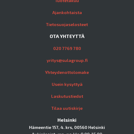
Tuotetakuu
Ajankohtaista
Tietosuojaselosteet
OTA YHTEYTTÄ
020 7769 780
yritys@sulagroup.fi
Yhteydenottolomake
Usein kysyttyä
Laskutustiedot
Tilaa uutiskirje
Helsinki
Hämeentie 157, 4. krs, 00560 Helsinki