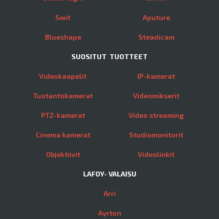
Swit
Aputure
Blueshape
Steadicam
SUOSITUT TUOTTEET
Videokaapelit
IP-kamerat
Tuotantokamerat
Videomikserit
PTZ-kamerat
Video streaming
Cinema kamerat
Studiomonitorit
Objektiivit
Videolinkit
LAFOY- VALAISU
Arri
Ayrton