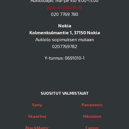
Aukioloajat: ma-pe klo 9.00-15.00
22.6.-31.7. klo 10-15
020 7769 780
Nokia
Kolmenkulmantie 1, 37150 Nokia
Aukiolo sopimuksen mukaan
0207769782
Y-tunnus: 0691010-1
SUOSITUT VALMISTAJAT
Sony
Panasonic
Skaarhoj
Hikvision
BlackMagic
Canon