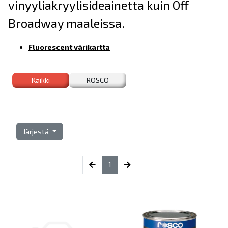
vinyyliakryylisideainetta kuin Off
Broadway maaleissa.
Fluorescent värikartta
Kaikki
ROSCO
Järjestä
(current)
1