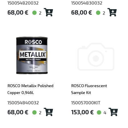
150054820032
150054830032
68,00 €
68,00 €
2
2
ROSCO Metallix Polished
ROSCO Fluorescent
Copper 0,946l.
Sample Kit
150054840032
150057000KIT
68,00 €
153,00 €
2
4