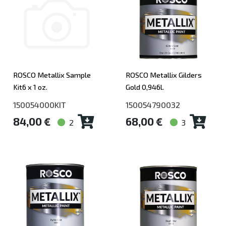
ROSCO Metallix Sample
ROSCO Metallix Gilders
Kit6 x 1 oz.
Gold 0,946l.
150054000KIT
150054790032
84,00 €
68,00 €
2
3