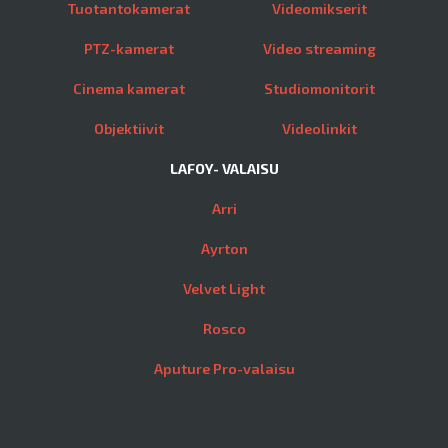
Tuotantokamerat
Videomikserit
PTZ-kamerat
Video streaming
Cinema kamerat
Studiomonitorit
Objektiivit
Videolinkit
LAFOY- VALAISU
Arri
Ayrton
Velvet Light
Rosco
Aputure Pro-valaisu