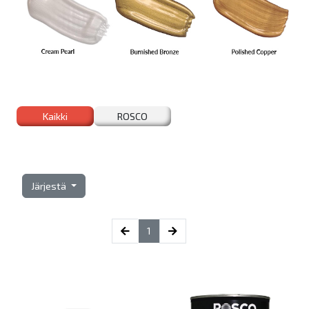
Kaikki
ROSCO
Järjestä
(current)
1