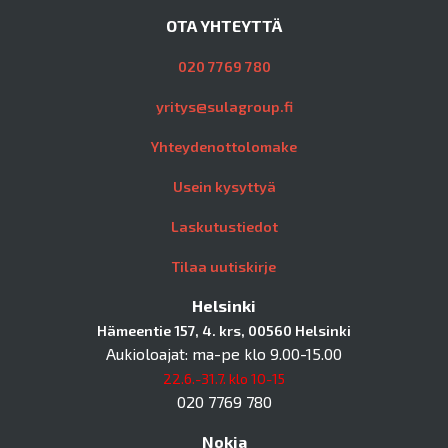
OTA YHTEYTTÄ
020 7769 780
yritys@sulagroup.fi
Yhteydenottolomake
Usein kysyttyä
Laskutustiedot
Tilaa uutiskirje
Helsinki
Hämeentie 157, 4. krs, 00560 Helsinki
Aukioloajat: ma-pe klo 9.00-15.00
22.6.-31.7. klo 10-15
020 7769 780
Nokia