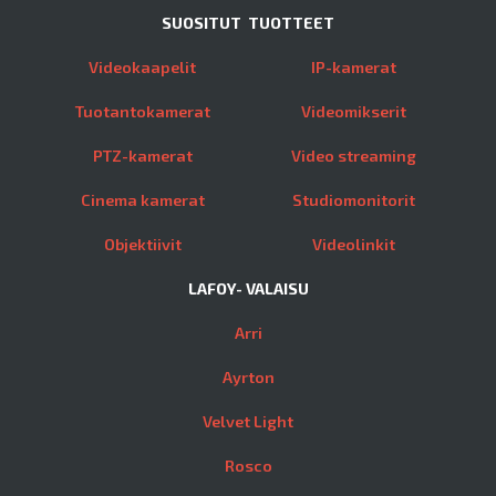
SUOSITUT TUOTTEET
Videokaapelit
IP-kamerat
Tuotantokamerat
Videomikserit
PTZ-kamerat
Video streaming
Cinema kamerat
Studiomonitorit
Objektiivit
Videolinkit
LAFOY- VALAISU
Arri
Ayrton
Velvet Light
Rosco